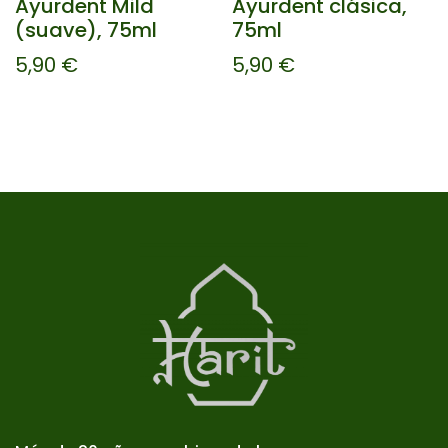
Ayurdent Mild
Ayurdent clásica,
(suave), 75ml
75ml
5,90
€
5,90
€